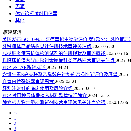
无源
体外诊断试剂和仪器
其他
审评资讯
美国发布ISO 10993-1医疗器械生物学评价-第1部分：风
牙种植体产品结构设计注册技术审评关注点
2025-05-30
戊型肝炎病毒抗体检测试剂的注册现状及审评概述
2025-05-16
以临床价值为导向探讨金属骨针类产品技术审评关注点
2025-04
FDA eSTAR系统概述
2025-04-21
含维生素E高交联聚乙烯髋臼衬垫的磨损性能评价及展望
2025-
血管内特殊球囊审评思考
2025-02-21
牙科注射针的临床使用及风险介绍
2025-02-17
FDA对同种异体骨植入材料监管情况简介
2024-12-13
肿瘤标志物定量检测试剂技术审评常见关注点介绍
2024-12-06
<
1
2
3