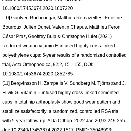
10.1080/17453674.2020.1807220
[10] Goulven Rochcongar, Matthieu Remazeilles, Emeline
Bourroux, Julien Dunet, Valentin Chapus, Matthieu Feron,
César Praz, Geoffrey Buia & Christophe Hulet (2021)
Reduced wear in vitamin E-infused highly cross-linked
polyethylene cups: 5-year results of a randomized controlled
trial, Acta Orthopaedica, 92:2, 151-155, DOI:
10.1080/17453674.2020.1852785
[11] Bergvinsson H, Zampelis V, Sundberg M, Tjörnstrand J,
Flivik G. Vitamin E infused highly cross-linked cemented
cups in total hip arthroplasty show good wear pattern and
stabilize satisfactorily: a randomized, controlled RSA trial
with 5-year follow-up. Acta Orthop. 2022 Jan 20;93:249-255.
doi: 10.2340/17453674.2022.1517. PMID: 35048993;