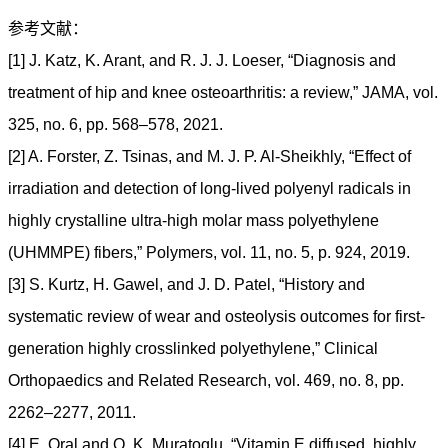
参考文献：
[1] J. Katz, K. Arant, and R. J. J. Loeser, “Diagnosis and
treatment of hip and knee osteoarthritis: a review,” JAMA, vol.
325, no. 6, pp. 568–578, 2021.
[2] A. Forster, Z. Tsinas, and M. J. P. Al-Sheikhly, “Effect of
irradiation and detection of long-lived polyenyl radicals in
highly crystalline ultra-high molar mass polyethylene
(UHMMPE) fibers,” Polymers, vol. 11, no. 5, p. 924, 2019.
[3] S. Kurtz, H. Gawel, and J. D. Patel, “History and
systematic review of wear and osteolysis outcomes for first-
generation highly crosslinked polyethylene,” Clinical
Orthopaedics and Related Research, vol. 469, no. 8, pp.
2262–2277, 2011.
[4] E. Oral and O. K. Muratoglu, “Vitamin E diffused, highly