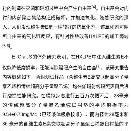
[4]
衬的制造在灭菌和辐照过程中会产生自由基
。自由基会对内
衬的内部聚合物结构造成破坏，并加速氧化。随着研究的深
入，人们发现维生素E是一种较好的抗氧化剂，该氧化剂可阻
断自由基的氧化链反应，有针对性地改善HXLPE的加工弊端
[5-6]
。
E. Oral, S的体外研究表明，在HXLPE中注入维生素E不
[7]
仅能降低磨损率，还能消除辐照产生的自由基
。该研究报告
内容概述如下，两组测试样品（含维生素E高交联超高分子量
聚乙烯和传统超高分子量聚乙烯）均在伽玛射线辐照灭菌后进
行磨损性能研究。在模拟步态进行五百万次循环后，28毫米
的传统超高分子量聚乙烯髋臼衬垫的平均磨损率为
9.54±0.73mg/Mc（已经液体吸收校准），而内径为28毫米和
36 毫米的含维生素E高交联超高分子量聚乙烯髋臼衬垫的平