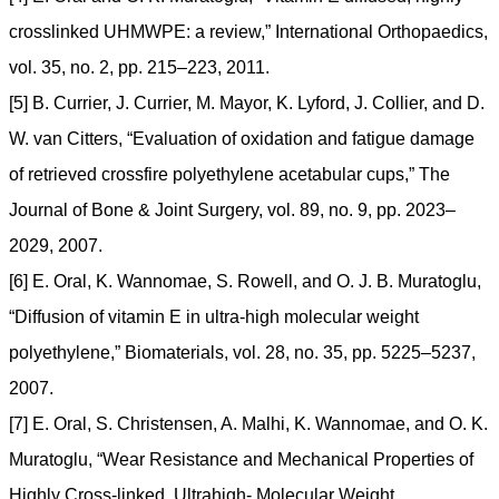
crosslinked UHMWPE: a review,” International Orthopaedics,
vol. 35, no. 2, pp. 215–223, 2011.
[5] B. Currier, J. Currier, M. Mayor, K. Lyford, J. Collier, and D.
W. van Citters, “Evaluation of oxidation and fatigue damage
of retrieved crossfire polyethylene acetabular cups,” The
Journal of Bone & Joint Surgery, vol. 89, no. 9, pp. 2023–
2029, 2007.
[6] E. Oral, K. Wannomae, S. Rowell, and O. J. B. Muratoglu,
“Diffusion of vitamin E in ultra-high molecular weight
polyethylene,” Biomaterials, vol. 28, no. 35, pp. 5225–5237,
2007.
[7] E. Oral, S. Christensen, A. Malhi, K. Wannomae, and O. K.
Muratoglu, “Wear Resistance and Mechanical Properties of
Highly Cross-linked, Ultrahigh- Molecular Weight