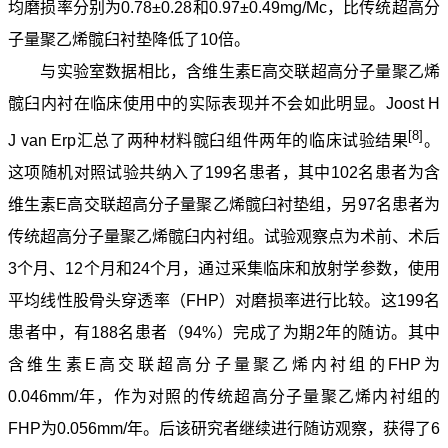
均磨损率分别为0.78±0.28和0.97±0.49mg/Mc，比传统超高分
子量聚乙烯髋臼衬垫降低了10倍。
与实验室数据相比，含维生素E高交联超高分子量聚乙烯
髋臼内衬在临床使用中的实际表现并不会如此明显。Joost H
[8]
J van Erp汇总了两种材料髋臼组件两年的临床试验结果
。
这项随机对照试验共纳入了199名患者，其中102名患者为含
维生素E高交联超高分子量聚乙烯髋臼衬垫组，另97名患者为
传统超高分子量聚乙烯髋臼内衬组。试验观察点为术前、术后
3个月、12个月和24个月，通过采集临床和放射学参数，使用
平均线性股骨头穿透率（FHP）对磨损率进行比较。这199名
患者中，有188名患者（94%）完成了为期2年的随访。其中
含维生素E高交联超高分子量聚乙烯内衬组的FHP为
0.046mm/年，作为对照的传统超高分子量聚乙烯内衬组的
FHP为0.056mm/年。后该研究者继续进行随访观察，获得了6