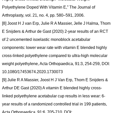
Polyethylene Doped With Vitamin E,” The Journal of
Arthroplasty, vol. 21, no. 4, pp. 580–591, 2006.
[8] Joost H J van Erp, Julie R A Massier, Jelle J Halma, Thom
E Snijders & Arthur de Gast (2020) 2-year results of an RCT
of 2 uncemented isoelastic monoblock acetabular
components: lower wear rate with vitamin E blended highly
cross-linked polyethylene compared to ultra-high molecular
weight polyethylene, Acta Orthopaedica, 91:3, 254-259, DOI:
10.1080/17453674.2020.1730073
[9] Julie R A Massier, Joost H J Van Erp, Thom E Snijders &
Arthur DE Gast (2020) A vitamin E blended highly cross-
linked polyethylene acetabular cup results in less wear: 6-
year results of a randomized controlled trial in 199 patients,
Acta Orthopaedica, 91:6, 705-710, DOI: